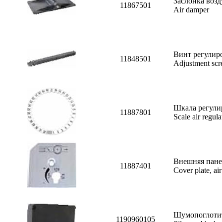
Заслонка воз
11867501
Air damper
Винт регулир
11848501
Adjustment scre
Шкала регули
11887801
Scale air regula
Внешняя панел
11887401
Cover plate, air
Шумопоглоти
1190960105