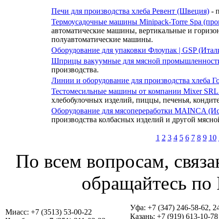
Печи для производства хлеба Ревент (Швеция)
- 
Термоусадочные машины Minipack-Torre Spa (про
автоматические машины, вертикальные и гориз
полуавтоматические машины.
Оборудование для упаковки Флоупак | GSP (Итал
Шприцы вакуумные для мясной промышленност
производства.
Линии и оборудование для производства хлеба Г
Тестомесильные машины от компании Mixer SRL 
хлебобулочных изделий, пиццы, печенья, кондит
Оборудование для мясопереработки MAINCA (И
производства колбасных изделий и другой мясно
1
2
3
4
5
6
7
8
9
10
По всем вопросам, связа
обращайтесь по 
Уфа: +7 (347) 246-58-62, 2
Миасс: +7 (3513) 53-00-22
Казань: +7 (919) 613-10-78